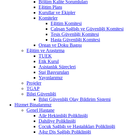
Bölüm Kalite Sorumluları
Eğitim Planı
Kurullar ve Ekipler
Komiteler
Eğitim Komitesi
Çalışan Sağlığı ve Güvenliği Komitesi
Tesis Güvenliği Komitesi
Hasta Güvenliği Komitesi
Organ ve Doku Bagışı
Eğitim ve Araştırma
TUEK
Etik Kurul
Asistanlık Süreçleri
Staj Başvuruları
Yayınlarımız
Projeler
TGAP
Bilgi Güvenliği
Bilgi Güvenliği Olay Bildirim Sistemi
Hizmet Binalarımız
Genel Hastane
Aile Hekimliği Polikliniği
Dahiliye Polikliniği
Çocuk Sağlığı ve Hastalıkları Polikliniği
Ağız Diş Sağlığı Polikliniği