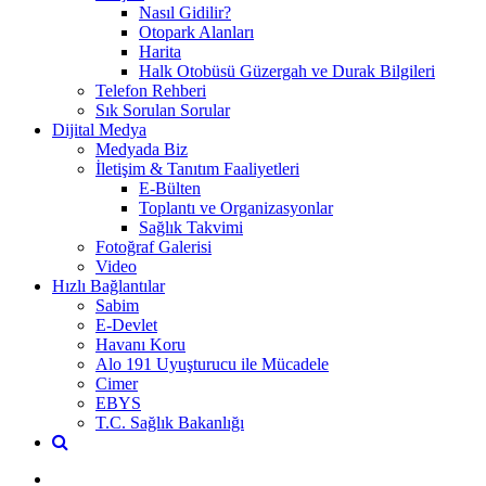
Nasıl Gidilir?
Otopark Alanları
Harita
Halk Otobüsü Güzergah ve Durak Bilgileri
Telefon Rehberi
Sık Sorulan Sorular
Dijital Medya
Medyada Biz
İletişim & Tanıtım Faaliyetleri
E-Bülten
Toplantı ve Organizasyonlar
Sağlık Takvimi
Fotoğraf Galerisi
Video
Hızlı Bağlantılar
Sabim
E-Devlet
Havanı Koru
Alo 191 Uyuşturucu ile Mücadele
Cimer
EBYS
T.C. Sağlık Bakanlığı