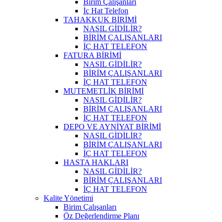
Birim Çalışanları
İç Hat Telefon
TAHAKKUK BİRİMİ
NASIL GİDİLİR?
BİRİM ÇALIŞANLARI
İÇ HAT TELEFON
FATURA BİRİMİ
NASIL GİDİLİR?
BİRİM ÇALIŞANLARI
İÇ HAT TELEFON
MUTEMETLİK BİRİMİ
NASIL GİDİLİR?
BİRİM ÇALIŞANLARI
İÇ HAT TELEFON
DEPO VE AYNİYAT BİRİMİ
NASIL GİDİLİR?
BİRİM ÇALIŞANLARI
İÇ HAT TELEFON
HASTA HAKLARI
NASIL GİDİLİR?
BİRİM ÇALIŞANLARI
İÇ HAT TELEFON
Kalite Yönetimi
Birim Çalışanları
Öz Değerlendirme Planı