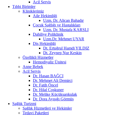
Acil Servis
Tıbbi Birimler
Kliniklerimiz
Aile Hekimliği
Uzm. Dr. Alican Bahadır
Çocuk Sağlığı ve Hastalıkları
Uzm. Dr. Mustafa KARSLI
Dahiliye Poliklinik
Uzm.Dr. Mehmet UYAR
Diş Hekimliği
Dt. Ertuğrul Hamdi YILDIZ
Dt. Zeynep Nur Keskin
Özellikli Hizmetler
Hemodiyaliz Ünitesi
Anne Bebek
Acil Servis
Dr. Hasan BAĞCI
Dr. Mehmet Ali Demirci
Dr. Fatih Öncel
Dr. Hilal Coşkuner
Dr. Melike Küçüksarıkulak
Dr. Dora Ayışığı Görmüş
Sağlık Turizmi
Sağlık Hizmetleri ve Hekimler
Tedavi Paketleri