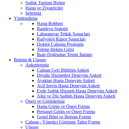
Sağlık Turizmi Birimi
Hasta ve Ziyaretçiler
Şehrimiz
Yönlendirme
Hasta Rehberi
Randevu Sistemi
Labaratuvar Tetkik Sonuçları
Radyoloji Rapor Sonuçları
Doktor Çalışma Programı
Teletıp Hekim Girişi
İhale-Doğrudan Temin İlanları
İletişim & Ulaşım
Anketlerimiz
Çalışan Geri Bildirim Anketi
Diyaliz Hizmetleri Deneyim Anketi
Ayaktan Hasta Deneyim Anketi
Acil Servis Hasta Deneyim Anketi
Evde Sağlık Hizmeti Hasta Deneyim Anketi
Ağız ve Diş Sağlığı Hasta Deneyim Anketi
Öneri ve Görüşleriniz
Hasta Görüş ve Öneri Formu
Personel Görüş ve Öneri Formu
Genel Bilgi ve İletişim Formu
Çalışan - Yönetici Görüşme Talep Formu
Ulaşım