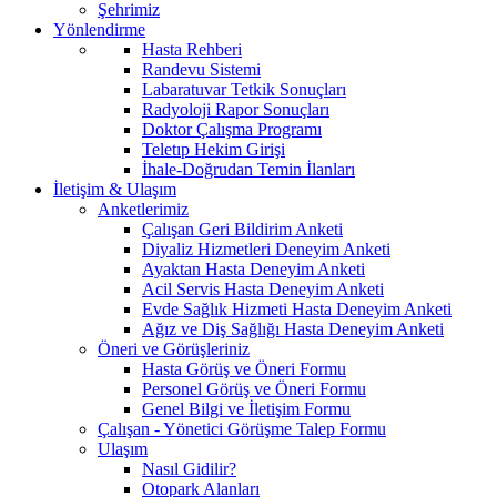
Şehrimiz
Yönlendirme
Hasta Rehberi
Randevu Sistemi
Labaratuvar Tetkik Sonuçları
Radyoloji Rapor Sonuçları
Doktor Çalışma Programı
Teletıp Hekim Girişi
İhale-Doğrudan Temin İlanları
İletişim & Ulaşım
Anketlerimiz
Çalışan Geri Bildirim Anketi
Diyaliz Hizmetleri Deneyim Anketi
Ayaktan Hasta Deneyim Anketi
Acil Servis Hasta Deneyim Anketi
Evde Sağlık Hizmeti Hasta Deneyim Anketi
Ağız ve Diş Sağlığı Hasta Deneyim Anketi
Öneri ve Görüşleriniz
Hasta Görüş ve Öneri Formu
Personel Görüş ve Öneri Formu
Genel Bilgi ve İletişim Formu
Çalışan - Yönetici Görüşme Talep Formu
Ulaşım
Nasıl Gidilir?
Otopark Alanları