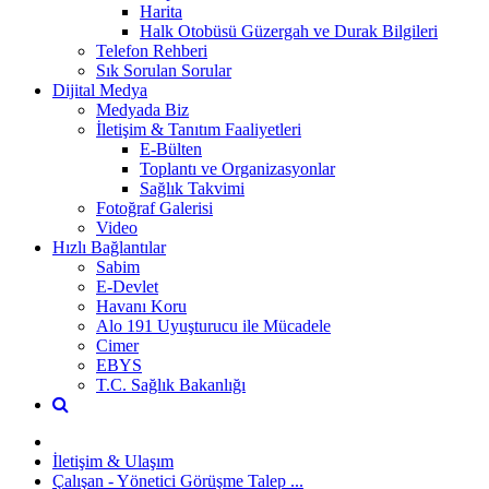
Harita
Halk Otobüsü Güzergah ve Durak Bilgileri
Telefon Rehberi
Sık Sorulan Sorular
Dijital Medya
Medyada Biz
İletişim & Tanıtım Faaliyetleri
E-Bülten
Toplantı ve Organizasyonlar
Sağlık Takvimi
Fotoğraf Galerisi
Video
Hızlı Bağlantılar
Sabim
E-Devlet
Havanı Koru
Alo 191 Uyuşturucu ile Mücadele
Cimer
EBYS
T.C. Sağlık Bakanlığı
İletişim & Ulaşım
Çalışan - Yönetici Görüşme Talep ...