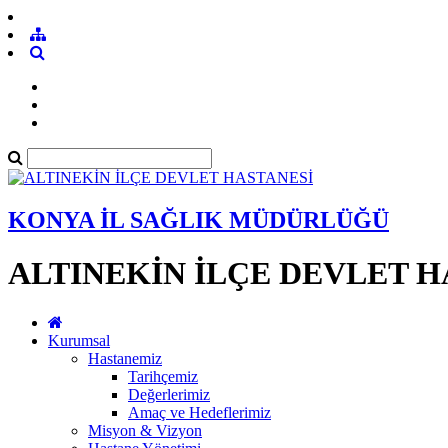
KONYA İL SAĞLIK MÜDÜRLÜĞÜ
ALTINEKİN İLÇE DEVLET H
Kurumsal
Hastanemiz
Tarihçemiz
Değerlerimiz
Amaç ve Hedeflerimiz
Misyon & Vizyon