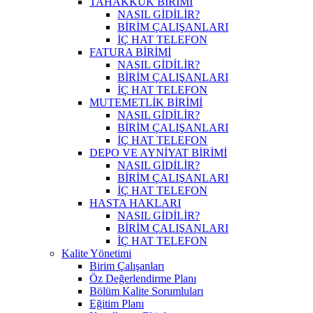
TAHAKKUK BİRİMİ
NASIL GİDİLİR?
BİRİM ÇALIŞANLARI
İÇ HAT TELEFON
FATURA BİRİMİ
NASIL GİDİLİR?
BİRİM ÇALIŞANLARI
İÇ HAT TELEFON
MUTEMETLİK BİRİMİ
NASIL GİDİLİR?
BİRİM ÇALIŞANLARI
İÇ HAT TELEFON
DEPO VE AYNİYAT BİRİMİ
NASIL GİDİLİR?
BİRİM ÇALIŞANLARI
İÇ HAT TELEFON
HASTA HAKLARI
NASIL GİDİLİR?
BİRİM ÇALIŞANLARI
İÇ HAT TELEFON
Kalite Yönetimi
Birim Çalışanları
Öz Değerlendirme Planı
Bölüm Kalite Sorumluları
Eğitim Planı