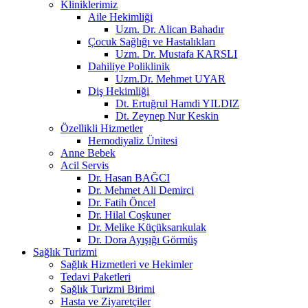
Kliniklerimiz
Aile Hekimliği
Uzm. Dr. Alican Bahadır
Çocuk Sağlığı ve Hastalıkları
Uzm. Dr. Mustafa KARSLI
Dahiliye Poliklinik
Uzm.Dr. Mehmet UYAR
Diş Hekimliği
Dt. Ertuğrul Hamdi YILDIZ
Dt. Zeynep Nur Keskin
Özellikli Hizmetler
Hemodiyaliz Ünitesi
Anne Bebek
Acil Servis
Dr. Hasan BAĞCI
Dr. Mehmet Ali Demirci
Dr. Fatih Öncel
Dr. Hilal Coşkuner
Dr. Melike Küçüksarıkulak
Dr. Dora Ayışığı Görmüş
Sağlık Turizmi
Sağlık Hizmetleri ve Hekimler
Tedavi Paketleri
Sağlık Turizmi Birimi
Hasta ve Ziyaretçiler