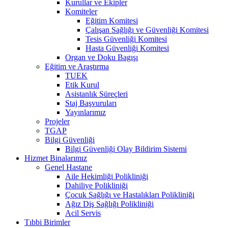
Kurullar ve Ekipler
Komiteler
Eğitim Komitesi
Çalışan Sağlığı ve Güvenliği Komitesi
Tesis Güvenliği Komitesi
Hasta Güvenliği Komitesi
Organ ve Doku Bagışı
Eğitim ve Araştırma
TUEK
Etik Kurul
Asistanlık Süreçleri
Staj Başvuruları
Yayınlarımız
Projeler
TGAP
Bilgi Güvenliği
Bilgi Güvenliği Olay Bildirim Sistemi
Hizmet Binalarımız
Genel Hastane
Aile Hekimliği Polikliniği
Dahiliye Polikliniği
Çocuk Sağlığı ve Hastalıkları Polikliniği
Ağız Diş Sağlığı Polikliniği
Acil Servis
Tıbbi Birimler