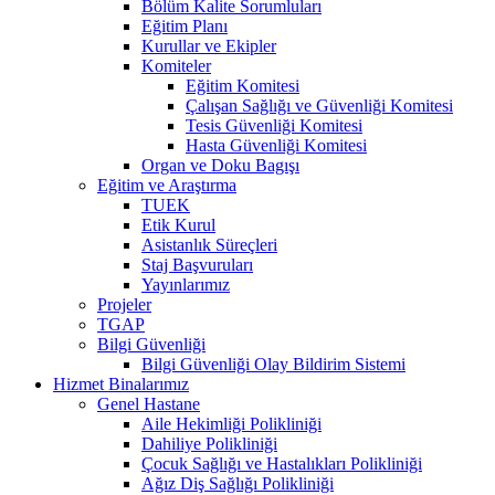
Bölüm Kalite Sorumluları
Eğitim Planı
Kurullar ve Ekipler
Komiteler
Eğitim Komitesi
Çalışan Sağlığı ve Güvenliği Komitesi
Tesis Güvenliği Komitesi
Hasta Güvenliği Komitesi
Organ ve Doku Bagışı
Eğitim ve Araştırma
TUEK
Etik Kurul
Asistanlık Süreçleri
Staj Başvuruları
Yayınlarımız
Projeler
TGAP
Bilgi Güvenliği
Bilgi Güvenliği Olay Bildirim Sistemi
Hizmet Binalarımız
Genel Hastane
Aile Hekimliği Polikliniği
Dahiliye Polikliniği
Çocuk Sağlığı ve Hastalıkları Polikliniği
Ağız Diş Sağlığı Polikliniği