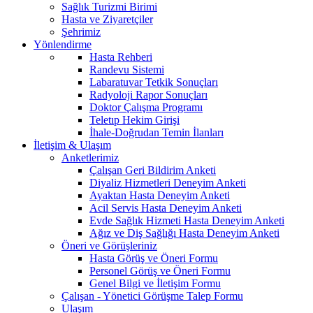
Sağlık Turizmi Birimi
Hasta ve Ziyaretçiler
Şehrimiz
Yönlendirme
Hasta Rehberi
Randevu Sistemi
Labaratuvar Tetkik Sonuçları
Radyoloji Rapor Sonuçları
Doktor Çalışma Programı
Teletıp Hekim Girişi
İhale-Doğrudan Temin İlanları
İletişim & Ulaşım
Anketlerimiz
Çalışan Geri Bildirim Anketi
Diyaliz Hizmetleri Deneyim Anketi
Ayaktan Hasta Deneyim Anketi
Acil Servis Hasta Deneyim Anketi
Evde Sağlık Hizmeti Hasta Deneyim Anketi
Ağız ve Diş Sağlığı Hasta Deneyim Anketi
Öneri ve Görüşleriniz
Hasta Görüş ve Öneri Formu
Personel Görüş ve Öneri Formu
Genel Bilgi ve İletişim Formu
Çalışan - Yönetici Görüşme Talep Formu
Ulaşım