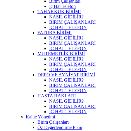
Birim Çalışanları
İç Hat Telefon
TAHAKKUK BİRİMİ
NASIL GİDİLİR?
BİRİM ÇALIŞANLARI
İÇ HAT TELEFON
FATURA BİRİMİ
NASIL GİDİLİR?
BİRİM ÇALIŞANLARI
İÇ HAT TELEFON
MUTEMETLİK BİRİMİ
NASIL GİDİLİR?
BİRİM ÇALIŞANLARI
İÇ HAT TELEFON
DEPO VE AYNİYAT BİRİMİ
NASIL GİDİLİR?
BİRİM ÇALIŞANLARI
İÇ HAT TELEFON
HASTA HAKLARI
NASIL GİDİLİR?
BİRİM ÇALIŞANLARI
İÇ HAT TELEFON
Kalite Yönetimi
Birim Çalışanları
Öz Değerlendirme Planı