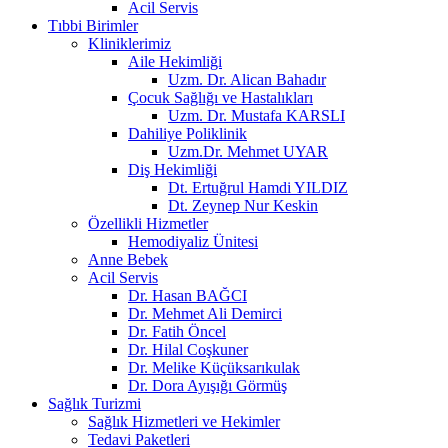
Acil Servis
Tıbbi Birimler
Kliniklerimiz
Aile Hekimliği
Uzm. Dr. Alican Bahadır
Çocuk Sağlığı ve Hastalıkları
Uzm. Dr. Mustafa KARSLI
Dahiliye Poliklinik
Uzm.Dr. Mehmet UYAR
Diş Hekimliği
Dt. Ertuğrul Hamdi YILDIZ
Dt. Zeynep Nur Keskin
Özellikli Hizmetler
Hemodiyaliz Ünitesi
Anne Bebek
Acil Servis
Dr. Hasan BAĞCI
Dr. Mehmet Ali Demirci
Dr. Fatih Öncel
Dr. Hilal Coşkuner
Dr. Melike Küçüksarıkulak
Dr. Dora Ayışığı Görmüş
Sağlık Turizmi
Sağlık Hizmetleri ve Hekimler
Tedavi Paketleri