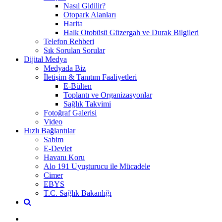
Nasıl Gidilir?
Otopark Alanları
Harita
Halk Otobüsü Güzergah ve Durak Bilgileri
Telefon Rehberi
Sık Sorulan Sorular
Dijital Medya
Medyada Biz
İletişim & Tanıtım Faaliyetleri
E-Bülten
Toplantı ve Organizasyonlar
Sağlık Takvimi
Fotoğraf Galerisi
Video
Hızlı Bağlantılar
Sabim
E-Devlet
Havanı Koru
Alo 191 Uyuşturucu ile Mücadele
Cimer
EBYS
T.C. Sağlık Bakanlığı